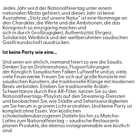
Jedes Jahr wird der Nationalfeiertag unter einem
nationalen Motto gefeiert, und dieses Jahr ist keine
Ausnahme: „Stolz auf unsere Natur” ist eine Hommage an
den Charakter, die Werte und die Ambitionen, die das
Königreich so einzigartig machen und
sich
in
durch
Großzügigkeit, Authentizität, Ehrgeiz,
Solidarität, Weitblick und der weltberühmten saudischen
Gastfreundschaft ausdrücken.
Ist keine Party wie eine…
Und seien wir ehrlich, niemand feiert so wie die Saudis.
Denken Sie an Drohnenshows, Flugvorführungen
der
Königlich
S
s
audischen
Falken
Luftwaffe
und ja, viele,
viele Feuerwerke. Freuen Sie sich auf große Konzerte mit
saudischen Künstlern, die traditionelle Klänge mit modernen
Beats verbinden. Erleben Sie traditionelle Ardah-
Schwerttänze durch Ihre AR-Filter, tanzen Sie zu den
Nationalfeiertags-Playlists auf den Streaming-Diensten
und beobachten Sie, wie Städte und Sehenswürdigkeiten
um Sie herum in grünem Licht erstrahlen. Und keine Party ist
komplett ohne Essen. Von köstlichen
schokoladenüberzogenen Datteln bis hin zu Matcha-
Lattes zum Nationalfeiertag – saudische Restaurants
planen Produkte, die ebenso instagrammable wie köstlich
sind.