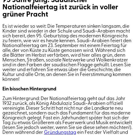
95 Jahre jung: Saudischer
Nationalfeiertag ist zurück in voller
grüner Pracht
Es ist wieder so weit: Die Temperaturen sinken langsam, die
Kinder sind wieder in der Schule und Saudi-Arabien macht
sich bereit, den 95
.
Geburtstag des modernen Königreichs
zu feiern, wie wir es heute kennen. Saudi-Arabien feiert den
Nationalfeiertag am 23.
September mit einem Feiertag für
alle, der von Küste zu Küste genossen wird. Während sich
die Blätter im Herbst verfärben, wird hier alles grün, denn
Menschen, Straßen, soziale Netzwerke und Wolkenkratzer
sind in den Farben der saudischen Flagge gehüllt. Lesen Sie
weiter und erfahren Sie etwas über die Geschichte, die
Kultur und alle Orte, an denen Sie in Feierstimmung kommen
können!
Ein bisschen Hintergrund
Zum Hintergrund: Der Nationalfeiertag geht auf das Jahr
1932 zurück, als König Abdulaziz Saudi-Arabien offiziell
vereinigte. Dieser Schritt hat nicht nur die Landkarte neu
gezeichnet, sondern auch das Fundament für das moderne
Königreich gelegt. Fast ein Jahrhundert später hat sich der
Tag zu etwas Größerem als Feuerwerk und Musik entwickelt
(lesen Sie jedoch weiter, wenn Sie
sie
diese
sehen möchten!).
Denn während der
Gründungstag
ein Fest der Vielfalt und