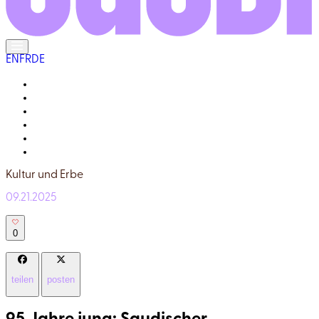
EN
FR
DE
DIE EINHEIMISCHEN
DAS LEBEN HIER
GALERIE
IHR REISEFÜHRER
WARUM « ECHT SAUDI » ?
FRAGEN UND ANTWORTEN
Kultur und Erbe
09.21.2025
0
teilen
posten