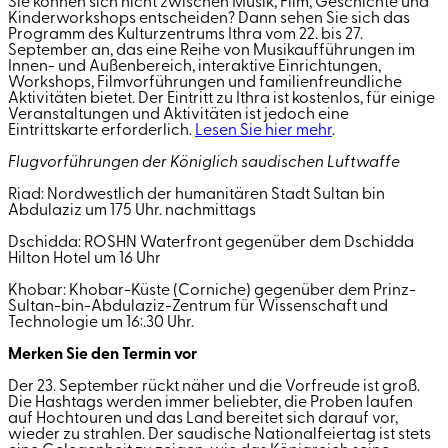
Sie können sich nicht zwischen Musik, Film, Geschichte und
Kinderworkshops entscheiden? Dann sehen Sie sich das
Programm des Kulturzentrums Ithra vom 22. bis 27.
September an, das eine Reihe von Musikaufführungen im
Innen- und Außenbereich, interaktive Einrichtungen,
Workshops, Filmvorführungen und familienfreundliche
Aktivitäten bietet. Der Eintritt zu Ithra ist kostenlos, für einige
Veranstaltungen und Aktivitäten ist jedoch eine
Eintrittskarte erforderlich.
Lesen Sie hier mehr
.
Flugvorführungen der Königlich saudischen Luftwaffe
Riad: Nordwestlich der humanitären Stadt Sultan bin
Abdulaziz um
17
5
Uhr
.
nachmittags
Dschidda: ROSHN Waterfront gegenüber dem Dschidda
Hilton Hotel um 16 Uhr
Khobar: Khobar-Küste (Corniche) gegenüber dem Prinz-
Sultan-bin-Abdulaziz-Zentrum für Wissenschaft und
Technologie um 16
:
.
30 Uhr.
Merken Sie den Termin vor
Der 23. September rückt näher und die Vorfreude ist groß.
Die Hashtags werden immer beliebter, die Proben laufen
auf Hochtouren und das Land bereitet sich darauf vor,
wieder zu strahlen. Der saudische Nationalfeiertag ist stets