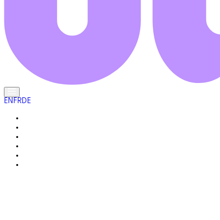
EN
FR
DE
DIE EINHEIMISCHEN
DAS LEBEN HIER
GALERIE
IHR REISEFÜHRER
WARUM « ECHT SAUDI » ?
FRAGEN UND ANTWORTEN