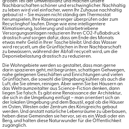
großen Teil der Umweltbilanz und machen unsere
Nachbarschaften schöner und erschwinglicher. Nachhaltig
zu leben wird viel einfacher, wenn Ihr Zuhause nachhaltig
gebaut ist – Sie müssen nicht ständig am Thermostat
herumspielen, Ihre Rasensprenger überprüfen oder zum
Recyclinghof laufen. Dinge wie eine intelligentere
Klimatisierung, Isolierung und solarbetriebene
Versorgungsanlagen reduzieren Ihren CO2-Fußabdruck
drastisch
und
sorgen dafür, dass am Ende des Monats
etwas mehr Geld in Ihrer Tasche bleibt. Und das Wasser
wird recycelt, um die Grünflächen in Ihrer Nachbarschaft
zu bewässern, während der Abfall recycelt wird, um die
Deponiebelastung drastisch zu reduzieren.
Die Wohngebiete werden so gestaltet, dass man gerne
darin spazieren geht, mit begrünten, schattigen Gehwegen,
nahe gelegenen Geschäften und Einrichtungen und vielen
Grünflächen, die sowohl die Umgebung kühlen als auch die
Luft, die Sie atmen, reinigen. Aber wenn Sie bei Häusern an
das Weltraumzeitalter aus Science-Fiction denken, dann
liegen Sie falsch. Es gibt eine Renaissance der Architektur,
die sich in die Umgebung einfügt – man orientiert sich an
der lokalen Umgebung und dem Baustil, egal ob die Häuser
im Osten, Westen oder Zentrum des Königreichs gebaut
werden. Und anstatt natürliche Lebensräume zu überbauen,
heben diese Gemeinden sie hervor, sei es ein Wadi oder ein
Berg, und halten diese Naturwunder für die Öffentlichkeit
zugänglich.