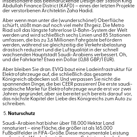
insbesondere das beeindruckende Design der Station King
Abdullah Finance District (KAFD) – eines der letzten Projekte
der verstorbenen Architektin Zaha Hadid.
Aber wenn man unter die (wunderschöne!) Oberfläche
schürft, stößt man auf noch viel mehr Ehrgeiz. Die Metro
Riad soll das längste fahrerlose U-Bahn-System der Welt
werden und wird schließlich sechs Linien und 85 Stationen
umfassen, die bis zu 3,6 Millionen Fahrgäste befördern
werden, während sie gleichzeitig die Verkehrsbelastung
drastisch reduziert und die Luftqualität in der schnell
wachsenden Hauptstadt Saudi-Arabiens verbessert. Oh,
und die Fahrkarte? Etwa ein Dollar (0,88 GBP/1 EUR).
Aber bleiben Sie dran. EVIQ baut eine Ladeinfrastruktur für
Elektrofahrzeuge auf, die schließlich das gesamte
Königreich abdecken soll. Und verpassen Sie nicht die
spannenden Dinge, die bei CEER passieren! Die erste saudi-
arabische Marke für Elektrofahrzeuge wurde erst vor zwei
Jahren gegründet, aber sie bereitet sich bereits darauf vor,
das nächste Kapitel der Liebe des Königreichs zum Auto zu
schreiben.
5.
Naturschutz
Saudi-Arabien hat bisher über 118.000 Hektar Land
renaturiert – eine Fläche, die größer ist als 165.000
Fußballfelder in FIFA-Größe. Diese monumentale Leistung