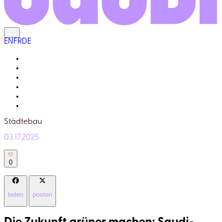
EN
FR
DE
DIE EINHEIMISCHEN
DAS LEBEN HIER
GALERIE
IHR REISEFÜHRER
WARUM « ECHT SAUDI » ?
FRAGEN UND ANTWORTEN
Städtebau
03.17.2025
0
teilen
posten