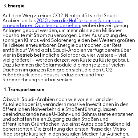
3.
Energie
Auf dem Weg zu einer CO2-Neutralität strebt Saudi-
Arabien an, bis
2030 etwa die Hälfte seines Stroms aus
erneuerbaren Quellen zu beziehen
, wobei derzeit genug
Anlagen gebaut werden, um mehr als sieben Millionen
Haushalte mit Strom zu versorgen. Unter Ausnutzung des
sonnigen Klimas wird Solarenergie den bei Weitem größten
Teil dieser erneuerbaren Energie ausmachen, der Rest
entfällt auf Windkraft. Saudi-Arabien verfügt bereits über
vier in Betrieb befindliche Solarparks, vier weitere – viel,
viel größere! – werden derzeit von Küste zu Küste gebaut.
Dazu kommen die Solarmodule, die man jetzt auf vielen
Dächern im ganzen Königreich sieht, die den CO2-
Fußabdruck jedes Hauses reduzieren und Ihre
Stromrechnung spürbar senken.
4.
Transportwesen
Obwohl Saudi-Arabien nach wie vor ein Land der
Autoliebhaber ist, verändern massive Investitionen in den
öffentlichen Nahverkehr die Straßenführung, lassen
beeindruckende neue U-Bahn- und Bahnsysteme entstehen
und schaffen freien Zugang zu den Straßen und
öffentlichen Grünflächen, wo einst Autos das Straßenbild
beherrschten. Die Eröffnung der ersten Phase der Metro
Riad sorgte kürzlich in den sozialen Medien für Aufsehen,