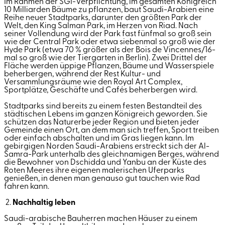
Im Rahmen der SGI-Verpflichtung, im gesamten Königreich
10 Milliarden Bäume zu pflanzen, baut Saudi-Arabien eine
Reihe neuer Stadtparks, darunter den größten Park der
Welt, den King Salman Park, im Herzen von Riad. Nach
seiner Vollendung wird der Park fast fünfmal so groß sein
wie der Central Park oder etwa siebenmal so groß wie der
Hyde Park
(etwa 70 % größer als der Bois de Vincennes/16-
mal so groß wie der Tiergarten in Berlin).
Zwei Drittel der
Fläche werden üppige Pflanzen, Bäume und Wasserspiele
beherbergen, während der Rest Kultur- und
Versammlungsräume wie den Royal Art Complex,
Sportplätze, Geschäfte und Cafés beherbergen wird.
Stadtparks sind bereits zu einem festen Bestandteil des
städtischen Lebens im ganzen Königreich geworden. Sie
schützen das Naturerbe jeder Region und bieten jeder
Gemeinde einen Ort, an dem man sich treffen, Sport treiben
oder einfach abschalten und im Gras liegen kann. Im
gebirgigen Norden Saudi-Arabiens erstreckt sich der Al-
Samra-Park unterhalb des gleichnamigen Berges, während
die Bewohner von Dschidda und Yanbu an der Küste des
Roten Meeres ihre eigenen malerischen Uferparks
genießen, in denen man genauso gut tauchen wie Rad
fahren kann.
2.
Nachhaltig leben
Saudi-arabische Bauherren machen Häuser zu einem