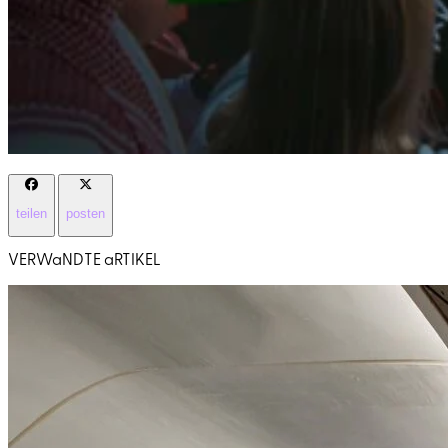
teilen
posten
VERWaNDTE aRTIKEL