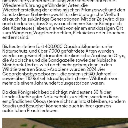
umfasst die Wiederherstellung von Gebieten durch die
Wiedereinführung gefährdeter Arten, die
Wiederherstellung der einheimischen Pflanzenwelt und den
Schutz dieser Gebiete sowohl für die biologische Vielfalt
als auch für zukünftige Generationen. Mit der Zeit wird dies
auch bedeuten, dass Sie, wo auch immer Sie im Königreich
des Abenteuers leben, nie weit von einem erstklassigen Ort
zum Wandern, Vogelbeobachten, Picknicken oder Tauchen
entfernt sind.
Bis heute stehen fast 400.000 Quadratkilometer unter
Naturschutz, und über 7.000 gefährdete Arten wurden
wieder angesiedelt, darunter die ikonische Arabische Oryx,
die Arabische und die Sandgazelle sowie der Nubische
Steinbock. Und es wird noch mehr geben, denn in den
Wildtierzentren Saudi-Arabiens wurden 2024 vier
Gepardenbabys geboren – die ersten seit 40 Jahren! –
sowie über 110 Rotkehlstrauße, die in freier Wildbahn vor
mehr als einem Jahrhundert ausgestorben waren.
Da das Königreich beabsichtigt, mindestens 30 % der
Landesfläche unter Naturschutz zu stellen, werden diese
empfindlichen Ökosysteme nicht nur intakt bleiben, sondern
Saudis und Besucher können sie auch in ihrer ganzen
natürlichen Pracht erleben.