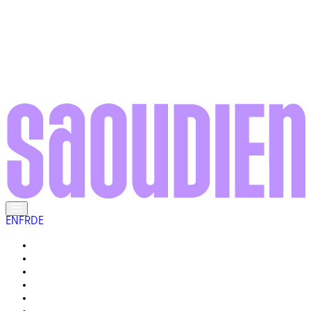
EN
FR
DE
RENCONTREZ LES LOCAUX
LA VIE ICI
GALERIE
VOTRE GUIDE
POURQUOI « VRAIMENT SAOUDIEN » ?
Q&R