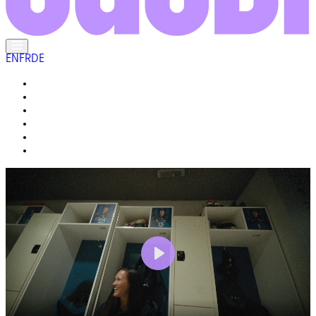
EN
FR
DE
DIE EINHEIMISCHEN
DAS LEBEN HIER
GALERIE
IHR REISEFÜHRER
WARUM « ECHT SAUDI » ?
FRAGEN UND ANTWORTEN
Play