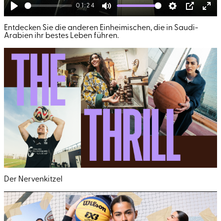
01:24
Play
Mute
Settings
PIP
Ent
Entdecken Sie die anderen Einheimischen, die in Saudi-
full
Arabien ihr bestes Leben führen.
Der Nervenkitzel