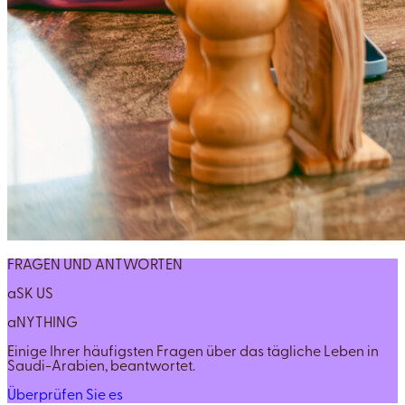
FRAGEN UND ANTWORTEN
aSK US
aNYTHING
Einige Ihrer häufigsten Fragen über das tägliche Leben in
Saudi-Arabien, beantwortet.
Überprüfen Sie es