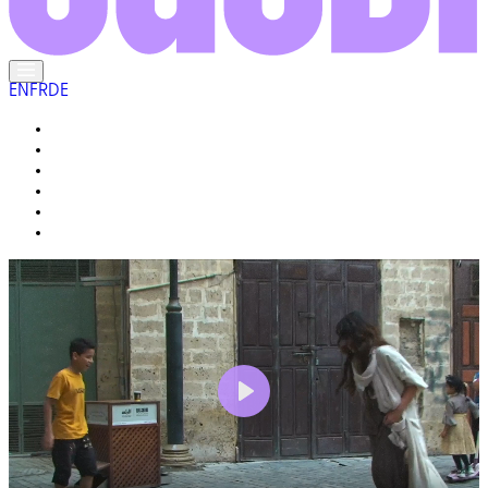
EN
FR
DE
DIE EINHEIMISCHEN
DAS LEBEN HIER
GALERIE
IHR REISEFÜHRER
WARUM « ECHT SAUDI » ?
FRAGEN UND ANTWORTEN
Play