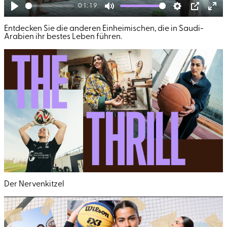
01:19
Play
Mute
Settings
PIP
Ent
Entdecken Sie die anderen Einheimischen, die in Saudi-
full
Arabien ihr bestes Leben führen.
Der Nervenkitzel