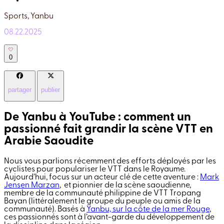
Sports,
Yanbu
08.22.2025
0
partager
publier
De Yanbu à YouTube : comment un
passionné fait grandir la scène VTT en
Arabie Saoudite
Nous vous parlions récemment des efforts déployés par les
cyclistes pour populariser le VTT dans le Royaume.
Aujourd’hui, focus sur un acteur clé de cette aventure :
Mark
Jensen Marzan
,
et pionnier de la scène saoudienne,
membre de la communauté philippine de VTT Tropang
Bayan (littéralement le groupe du peuple ou amis de la
communauté). Basés à
Yanbu, sur la côte de la mer Rouge
,
ces passionnés sont à l’avant-garde
du développement de