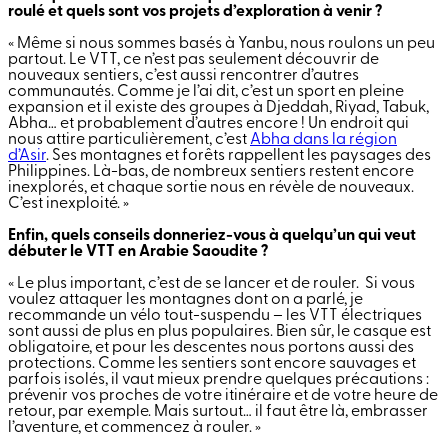
roulé et quels sont vos projets d’exploration à venir ?
« Même si nous sommes basés à Yanbu, nous roulons un peu
partout. Le VTT, ce n’est pas seulement découvrir de
nouveaux sentiers, c’est aussi rencontrer d’autres
communautés. Comme je l’ai dit, c’est un sport en pleine
expansion et il existe des groupes à Djeddah, Riyad, Tabuk,
Abha… et probablement d’autres encore ! Un endroit qui
nous attire particulièrement, c’est
Abha dans la région
d’Asir
. Ses montagnes et forêts rappellent les paysages des
Philippines. Là-bas, de nombreux sentiers restent encore
inexplorés, et chaque sortie nous en révèle de nouveaux.
C’est inexploité. »
Enfin, quels conseils donneriez-vous à quelqu’un qui veut
débuter le VTT en Arabie Saoudite ?
« Le plus important, c’est de se lancer et de rouler. Si vous
voulez attaquer les montagnes dont on a parlé, je
recommande un vélo tout-suspendu – les VTT électriques
sont aussi de plus en plus populaires. Bien sûr, le casque est
obligatoire, et pour les descentes nous portons aussi des
protections. Comme les sentiers sont encore sauvages et
parfois isolés, il vaut mieux prendre quelques précautions :
prévenir vos proches de votre itinéraire et de votre heure de
retour, par exemple. Mais surtout… il faut être là, embrasser
l’aventure, et commencez à rouler. »