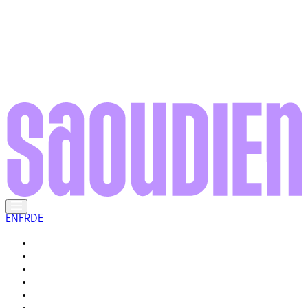
EN
FR
DE
RENCONTREZ LES LOCAUX
LA VIE ICI
GALERIE
VOTRE GUIDE
POURQUOI « VRAIMENT SAOUDIEN » ?
Q&R