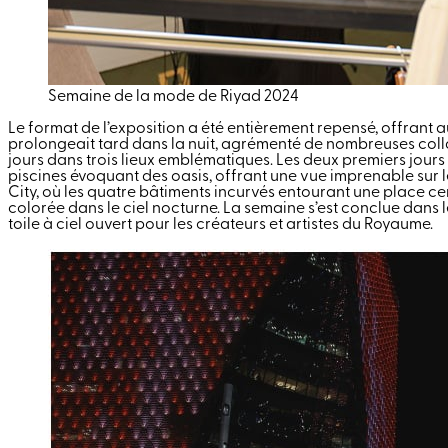
Semaine de la mode de Riyad 2024
Le format de l’exposition a été entièrement repensé, offrant a
prolongeait tard dans la nuit, agrémenté de nombreuses collat
jours dans trois lieux emblématiques. Les deux premiers jours
piscines évoquant des oasis, offrant une vue imprenable sur le 
City, où les quatre bâtiments incurvés entourant une place cen
colorée dans le ciel nocturne. La semaine s’est conclue dans l
toile à ciel ouvert pour les créateurs et artistes du Royaume.