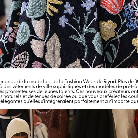
du monde de la mode lors de la Fashion Week de Riyad. Plus de
à des vêtements de ville sophistiqués et des modèles de prêt-à-
 prometteuses de jeunes talents. Ces nouveaux créateurs ont eu
 naturels et de tenues de soirée ou que vous préfériez les coul
élégantes qu’elles s’intégreraient parfaitement à n’importe qu