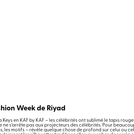
ashion Week de Riyad
 Keys en KAF by KAF – les célébrités ont sublimé le tapis roug
ne s’arrête pas aux projecteurs des célébrités. Pour beaucoup,
es, les motifs – révèle quelque chose de profond sur celui ou ce