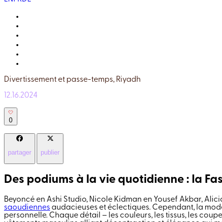
RENCONTREZ LES LOCAUX
LA VIE ICI
GALERIE
VOTRE GUIDE
POURQUOI « VRAIMENT SAOUDIEN » ?
Q&R
Divertissement et passe-temps,
Riyadh
12.16.2024
0
partager
publier
Des podiums à la vie quotidienne : la F
Beyoncé en Ashi Studio, Nicole Kidman en Yousef Akbar, Alicia
saoudiennes
audacieuses et éclectiques. Cependant, la mode 
personnelle. Chaque détail – les couleurs, les tissus, les coup