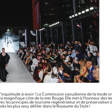
s d’inquiétude à avoir ! La Commission saoudienne de la mode 
a magnifique côte de la mer Rouge. Elle met à l’honneur des ten
 avec les principes de tourisme régénérateur et de préservation 
oks les plus sexy défiler dans le Royaume du Style !