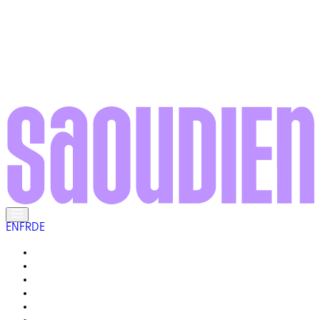
EN
FR
DE
RENCONTREZ LES LOCAUX
LA VIE ICI
GALERIE
VOTRE GUIDE
POURQUOI « VRAIMENT SAOUDIEN » ?
Q&R