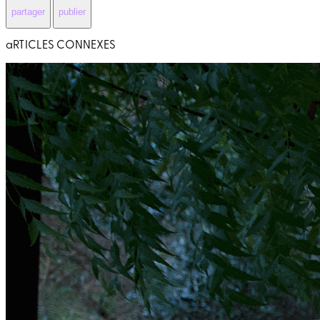
partager
publier
aRTICLES CONNEXES