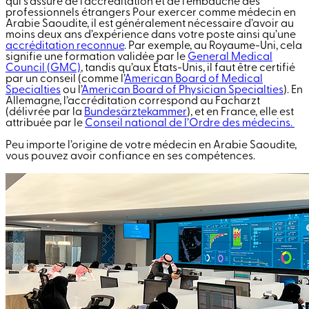
qui s’assure de l’accréditation et de l’embauche des
professionnels étrangers Pour exercer comme médecin en
Arabie Saoudite, il est généralement nécessaire d’avoir au
moins deux ans d’expérience dans votre poste ainsi qu’une
accréditation reconnue
. Par exemple, au Royaume-Uni, cela
signifie une formation validée par le
General Medical
Council (GMC)
, tandis qu’aux États-Unis, il faut être certifié
par un conseil (comme l’
American Board of Medical
Specialties
ou l’
American Board of Physician Specialties
). En
Allemagne, l’accréditation correspond au Facharzt
(délivrée par la
Bundesärztekammer
), et en France, elle est
attribuée par le
Conseil national de l’Ordre des médecins.
Peu importe l’origine de votre médecin en Arabie Saoudite,
vous pouvez avoir confiance en ses compétences.