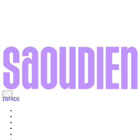
EN
FR
DE
RENCONTREZ LES LOCAUX
LA VIE ICI
GALERIE
VOTRE GUIDE
POURQUOI « VRAIMENT SAOUDIEN » ?
Q&R