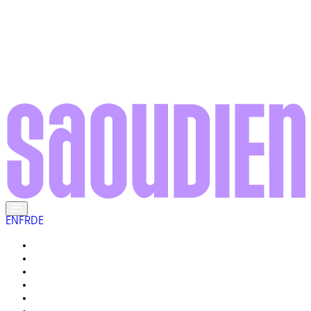
EN
FR
DE
RENCONTREZ LES LOCAUX
LA VIE ICI
GALERIE
VOTRE GUIDE
POURQUOI « VRAIMENT SAOUDIEN » ?
Q&R